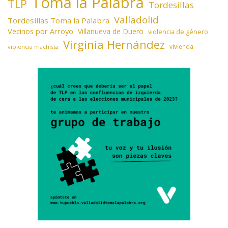
Toma la Palabra
TLP
Tordesillas
Valladolid
Tordesillas Toma la Palabra
Vecinos por Arroyo
Villanueva de Duero
violencia de género
Virginia Hernández
vivienda
violencia machista