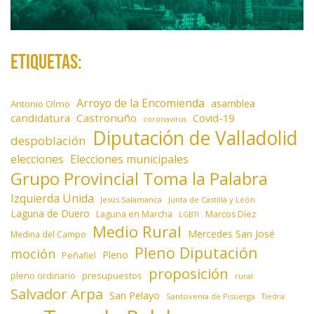
Etiquetas:
Arroyo de la Encomienda
asamblea
Antonio Olmo
candidatura
Castronuño
Covid-19
coronavirus
Diputación de Valladolid
despoblación
elecciones
Elecciones municipales
Grupo Provincial Toma la Palabra
Izquierda Unida
Jesús Salamanca
Junta de Castilla y León
Laguna de Duero
Laguna en Marcha
Marcos Díez
LGBTI
Medio Rural
Mercedes San José
Medina del Campo
Pleno Diputación
moción
Pleno
Peñafiel
proposición
presupuestos
pleno ordinario
rural
Salvador Arpa
San Pelayo
Santovenia de Pisuerga
Tiedra