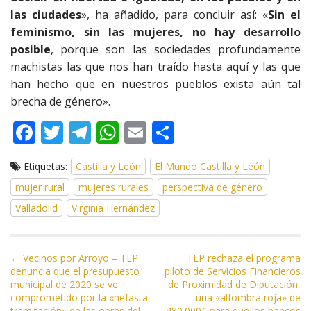
las ciudades
», ha añadido, para concluir así: «
Sin el
feminismo, sin las mujeres, no hay desarrollo
posible
, porque son las sociedades profundamente
machistas las que nos han traído hasta aquí y las que
han hecho que en nuestros pueblos exista aún tal
brecha de género».
F
T
T
W
E
C
ac
w
el
h
m
o
Etiquetas:
Castilla y León
El Mundo Castilla y León
e
itt
e
at
ai
m
mujer rural
mujeres rurales
perspectiva de género
b
er
gr
s
l
p
Valladolid
Virginia Hernández
o
a
A
ar
o
m
p
ti
N
k
p
r
← Vecinos por Arroyo – TLP
TLP rechaza el programa
denuncia que el presupuesto
piloto de Servicios Financieros
a
municipal de 2020 se ve
de Proximidad de Diputación,
v
comprometido por la «nefasta
una «alfombra roja» de
tramitación» de las obras del
480.000€ para que los bancos