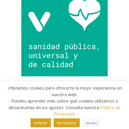
Utilizamos cookies para ofrecerte la mejor experiencia en
nuestra web.
Puedes aprender más sobre qué cookies utilizamos o
Copyright © 2022 Grupo Provincial Toma la Palabra
desactivarlas en los ajustes. Consulta nuestra
Política de
Aviso legal
/
Política de Privacidad
/
Política de
Cookies
Privacidad
.
The Arcade Basic Theme by
bavotasan.com
.
Aceptar
No aceptar
Ajustes