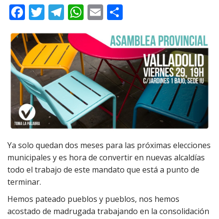
F
T
T
W
E
C
ac
w
el
h
m
o
e
itt
e
at
ai
m
b
er
gr
s
l
p
o
a
A
ar
o
m
p
ti
k
p
r
Ya solo quedan dos meses para las próximas elecciones
municipales y es hora de convertir en nuevas alcaldías
todo el trabajo de este mandato que está a punto de
terminar.
Hemos pateado pueblos y pueblos, nos hemos
acostado de madrugada trabajando en la consolidación