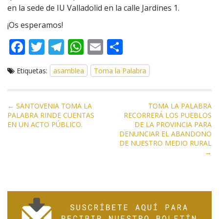
en la sede de IU Valladolid en la calle Jardines 1.
¡Os esperamos!
F
T
T
W
E
C
ac
w
el
h
m
o
Etiquetas:
asamblea
Toma la Palabra
e
itt
e
at
ai
m
b
er
gr
s
l
p
o
a
A
ar
N
← SANTOVENIA TOMA LA
TOMA LA PALABRA
PALABRA RINDE CUENTAS
RECORRERÁ LOS PUEBLOS
a
o
m
p
ti
EN UN ACTO PÚBLICO.
DE LA PROVINCIA PARA
v
DENUNCIAR EL ABANDONO
k
p
r
e
DE NUESTRO MEDIO RURAL
→
g
a
c
i
ó