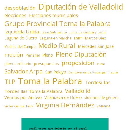
Diputación de Valladolid
despoblación
elecciones
Elecciones municipales
Grupo Provincial Toma la Palabra
Izquierda Unida
Jesús Salamanca
Junta de Castilla y León
Laguna de Duero
Laguna en Marcha
Marcos Díez
LGBTI
Medio Rural
Mercedes San José
Medina del Campo
Pleno Diputación
moción
Pleno
Peñafiel
proposición
presupuestos
pleno ordinario
rural
Salvador Arpa
San Pelayo
Santovenia de Pisuerga
Tiedra
Toma la Palabra
TLP
Tordesillas
Valladolid
Tordesillas Toma la Palabra
Vecinos por Arroyo
Villanueva de Duero
violencia de género
Virginia Hernández
vivienda
violencia machista