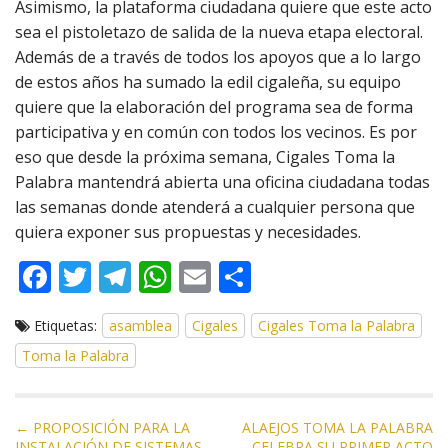
Asimismo, la plataforma ciudadana quiere que este acto
sea el pistoletazo de salida de la nueva etapa electoral.
Además de a través de todos los apoyos que a lo largo
de estos años ha sumado la edil cigaleña, su equipo
quiere que la elaboración del programa sea de forma
participativa y en común con todos los vecinos. Es por
eso que desde la próxima semana, Cigales Toma la
Palabra mantendrá abierta una oficina ciudadana todas
las semanas donde atenderá a cualquier persona que
quiera exponer sus propuestas y necesidades.
F
T
T
W
E
C
ac
w
el
h
m
o
Etiquetas:
asamblea
Cigales
Cigales Toma la Palabra
e
itt
e
at
ai
m
Toma la Palabra
b
er
gr
s
l
p
o
a
A
ar
N
o
m
p
ti
← PROPOSICIÓN PARA LA
ALAEJOS TOMA LA PALABRA
INSTALACIÓN DE SISTEMAS
CELEBRA SU PRIMER ACTO