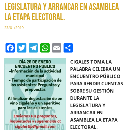
LEGISLATURA Y ARRANCAR EN ASAMBLEA
LA ETAPA ELECTORAL.
23/01/2019
F
T
T
W
E
C
ac
w
el
h
m
o
CIGALES TOMA LA
e
itt
e
at
ai
m
PALABRA CELEBRA UN
b
er
gr
s
l
p
ENCUENTRO PÚBLICO
o
a
A
ar
PARA RENDIR CUENTAS
SOBRE SU GESTIÓN
o
m
p
ti
DURANTE LA
k
p
r
LEGISLATURA Y
ARRANCAR EN
ASAMBLEA LA ETAPA
ELECTORAL.