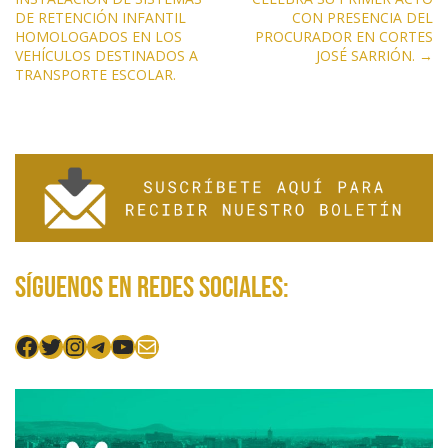
a
k
p
r
DE RETENCIÓN INFANTIL
CON PRESENCIA DEL
v
HOMOLOGADOS EN LOS
PROCURADOR EN CORTES
e
VEHÍCULOS DESTINADOS A
JOSÉ SARRIÓN. →
TRANSPORTE ESCOLAR.
g
a
c
i
ó
n
d
e
Síguenos en redes sociales:
e
n
Facebook
Twitter
Instagram
Telegram
YouTube
Mail
t
r
a
d