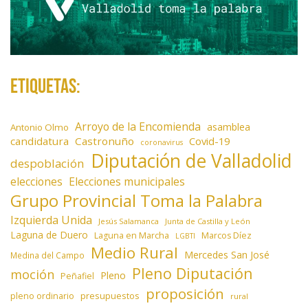
a
s
Etiquetas:
Arroyo de la Encomienda
asamblea
Antonio Olmo
candidatura
Castronuño
Covid-19
coronavirus
Diputación de Valladolid
despoblación
elecciones
Elecciones municipales
Grupo Provincial Toma la Palabra
Izquierda Unida
Jesús Salamanca
Junta de Castilla y León
Laguna de Duero
Laguna en Marcha
Marcos Díez
LGBTI
Medio Rural
Mercedes San José
Medina del Campo
Pleno Diputación
moción
Pleno
Peñafiel
proposición
presupuestos
pleno ordinario
rural