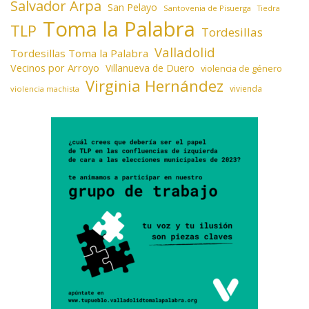
Salvador Arpa
San Pelayo
Santovenia de Pisuerga
Tiedra
Toma la Palabra
TLP
Tordesillas
Valladolid
Tordesillas Toma la Palabra
Vecinos por Arroyo
Villanueva de Duero
violencia de género
Virginia Hernández
vivienda
violencia machista