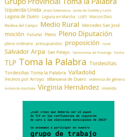
Grupo Provincial Toma la Palabra
Izquierda Unida
Jesús Salamanca
Junta de Castilla y León
Laguna de Duero
Laguna en Marcha
Marcos Díez
LGBTI
Medio Rural
Mercedes San José
Medina del Campo
Pleno Diputación
moción
Pleno
Peñafiel
proposición
presupuestos
pleno ordinario
rural
Salvador Arpa
San Pelayo
Santovenia de Pisuerga
Tiedra
Toma la Palabra
TLP
Tordesillas
Valladolid
Tordesillas Toma la Palabra
Vecinos por Arroyo
Villanueva de Duero
violencia de género
Virginia Hernández
vivienda
violencia machista