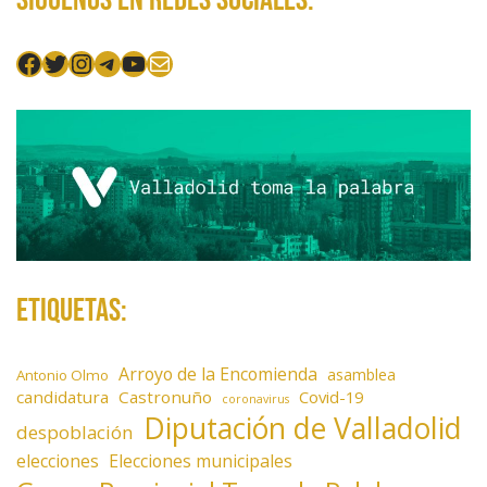
Facebook
Twitter
Instagram
Telegram
YouTube
Mail
Etiquetas:
Arroyo de la Encomienda
asamblea
Antonio Olmo
candidatura
Castronuño
Covid-19
coronavirus
Diputación de Valladolid
despoblación
elecciones
Elecciones municipales