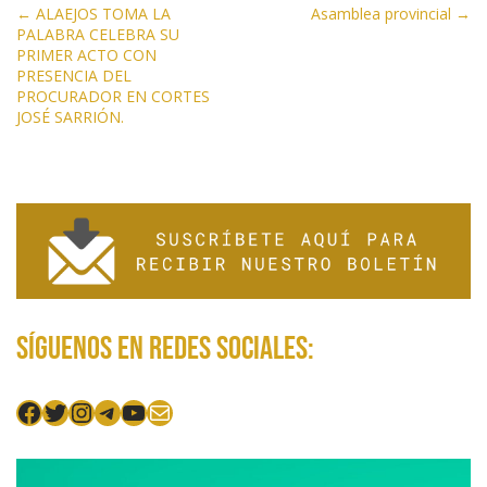
N
o
m
p
ti
← ALAEJOS TOMA LA
Asamblea provincial →
PALABRA CELEBRA SU
a
k
p
r
PRIMER ACTO CON
v
PRESENCIA DEL
e
PROCURADOR EN CORTES
JOSÉ SARRIÓN.
g
a
c
i
ó
n
d
e
Síguenos en redes sociales:
e
n
Facebook
Twitter
Instagram
Telegram
YouTube
Mail
t
r
a