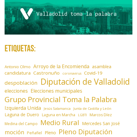
d
a
s
Etiquetas:
Arroyo de la Encomienda
asamblea
Antonio Olmo
candidatura
Castronuño
Covid-19
coronavirus
Diputación de Valladolid
despoblación
elecciones
Elecciones municipales
Grupo Provincial Toma la Palabra
Izquierda Unida
Jesús Salamanca
Junta de Castilla y León
Laguna de Duero
Laguna en Marcha
Marcos Díez
LGBTI
Medio Rural
Mercedes San José
Medina del Campo
Pleno Diputación
moción
Pleno
Peñafiel