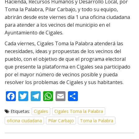
Hacienda, Recursos Humanos y Desarrollo Local, por
Toma la Palabra, Pilar Carbajo, y todo su equipo,
abrirán desde este viernes día 1 una oficina ciudadana
para atender a los vecinos del municipio en el
Ayuntamiento de Cigales.
Cada viernes, Cigales Toma la Palabra atenderá las
necesidades, ideas y propuestas de los vecinos del
pueblo, con el objetivo de que el programa electoral
que presente la plataforma en Cigales sea participado
por el mayor número de vecinos posible y pueda
resolver los problemas de Cigales y sus habitantes.
F
T
T
W
E
C
ac
w
el
h
m
o
Etiquetas:
Cigales
Cigales Toma la Palabra
e
itt
e
at
ai
m
oficina ciudadana
Pilar Carbajo
Toma la Palabra
b
er
gr
s
l
p
o
a
A
ar