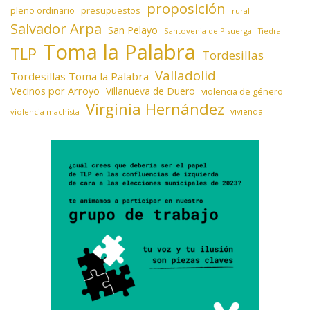
proposición
presupuestos
pleno ordinario
rural
Salvador Arpa
San Pelayo
Santovenia de Pisuerga
Tiedra
Toma la Palabra
TLP
Tordesillas
Valladolid
Tordesillas Toma la Palabra
Vecinos por Arroyo
Villanueva de Duero
violencia de género
Virginia Hernández
vivienda
violencia machista