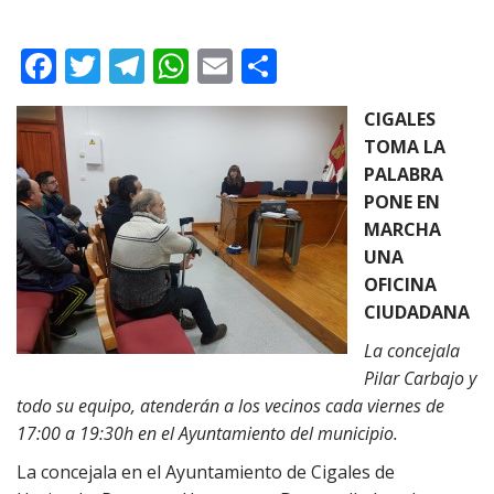
F
T
T
W
E
C
ac
w
el
h
m
o
CIGALES
e
itt
e
at
ai
m
TOMA LA
b
er
gr
s
l
p
PALABRA
o
a
A
ar
PONE EN
MARCHA
o
m
p
ti
UNA
k
p
r
OFICINA
CIUDADANA
La concejala
Pilar Carbajo y
todo su equipo, atenderán a los vecinos cada viernes de
17:00 a 19:30h en el Ayuntamiento del municipio.
La concejala en el Ayuntamiento de Cigales de