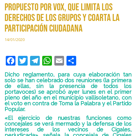
propuesto por VOX, que limita los
derechos de los grupos y coarta la
participación ciudadana
14/01/2020
F
T
T
W
E
C
ac
w
el
h
m
o
Dicho reglamento, para cuya elaboración tan
e
itt
e
at
ai
m
solo se han celebrado dos reuniones (la primera
de ellas, sin la presencia de todos los
b
er
gr
s
l
p
portavoces) se aprobó ayer lunes en el primer
o
a
A
ar
pleno del año en el municipio vallisoletano, con
el voto en contra de Toma la Palabra y el Partido
o
m
p
ti
Popular.
k
p
r
«El ejercicio de nuestras funciones como
concejales se verá mermado y la defensa de los
intereses de los vecinos de Cigales,
perjudicada», señala la concejala de Cigales