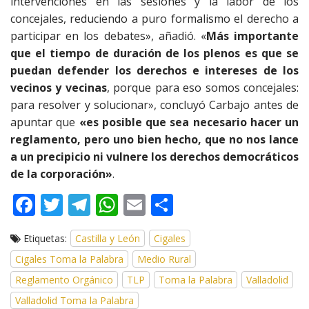
intervenciones en las sesiones y la labor de los
concejales, reduciendo a puro formalismo el derecho a
participar en los debates», añadió. «
Más importante
que el tiempo de duración de los plenos es que se
puedan defender los derechos e intereses de los
vecinos y vecinas
, porque para eso somos concejales:
para resolver y solucionar», concluyó Carbajo antes de
apuntar que
«es posible que sea necesario hacer un
reglamento, pero uno bien hecho, que no nos lance
a un precipicio ni vulnere los derechos democráticos
de la corporación»
.
F
T
T
W
E
C
ac
w
el
h
m
o
Etiquetas:
Castilla y León
Cigales
e
itt
e
at
ai
m
Cigales Toma la Palabra
Medio Rural
b
er
gr
s
l
p
Reglamento Orgánico
TLP
Toma la Palabra
Valladolid
o
a
A
ar
Valladolid Toma la Palabra