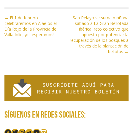
o
m
p
ti
k
p
r
N
← El 1 de febrero
San Pelayo se suma mañana
celebraremos en Alaejos el
sábado a La Gran Bellotada
a
Día Rojo de la Provincia de
Ibérica, reto colectivo que
v
Valladolid, ¡os esperamos!
apuesta por potenciar la
e
recuperación de los bosques a
través de la plantación de
g
bellotas →
a
c
i
ó
n
d
e
e
Síguenos en redes sociales:
n
t
Facebook
Twitter
Instagram
Telegram
YouTube
Mail