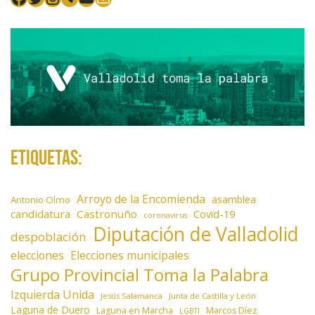
r
a
d
a
s
Etiquetas:
Arroyo de la Encomienda
asamblea
Antonio Olmo
candidatura
Castronuño
Covid-19
coronavirus
Diputación de Valladolid
despoblación
elecciones
Elecciones municipales
Grupo Provincial Toma la Palabra
Izquierda Unida
Jesús Salamanca
Junta de Castilla y León
Laguna de Duero
Laguna en Marcha
Marcos Díez
LGBTI