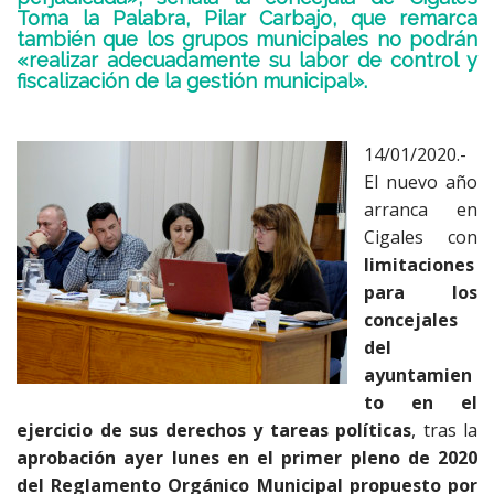
Toma la Palabra, Pilar Carbajo, que remarca
también que los grupos municipales no podrán
«realizar adecuadamente su labor de control y
fiscalización de la gestión municipal».
14/01/2020.-
El nuevo año
arranca en
Cigales con
limitaciones
para los
concejales
del
ayuntamien
to en el
ejercicio de sus derechos y tareas políticas
, tras la
aprobación ayer lunes en el primer pleno de 2020
del Reglamento Orgánico Municipal
propuesto por