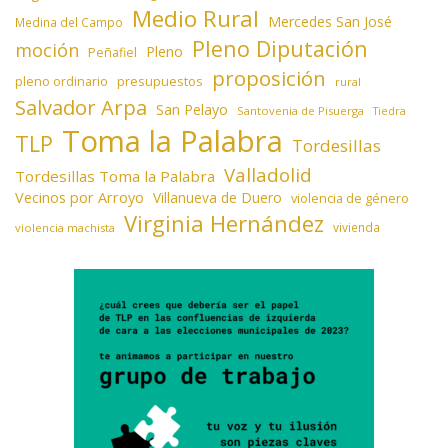
Medio Rural
Mercedes San José
Medina del Campo
Pleno Diputación
moción
Pleno
Peñafiel
proposición
presupuestos
pleno ordinario
rural
Salvador Arpa
San Pelayo
Santovenia de Pisuerga
Tiedra
Toma la Palabra
TLP
Tordesillas
Valladolid
Tordesillas Toma la Palabra
Vecinos por Arroyo
Villanueva de Duero
violencia de género
Virginia Hernández
vivienda
violencia machista