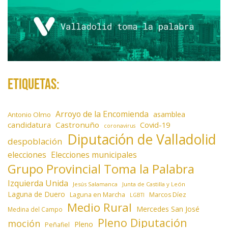
a
s
Etiquetas:
Arroyo de la Encomienda
asamblea
Antonio Olmo
candidatura
Castronuño
Covid-19
coronavirus
Diputación de Valladolid
despoblación
elecciones
Elecciones municipales
Grupo Provincial Toma la Palabra
Izquierda Unida
Jesús Salamanca
Junta de Castilla y León
Laguna de Duero
Laguna en Marcha
Marcos Díez
LGBTI
Medio Rural
Mercedes San José
Medina del Campo
Pleno Diputación
moción
Pleno
Peñafiel