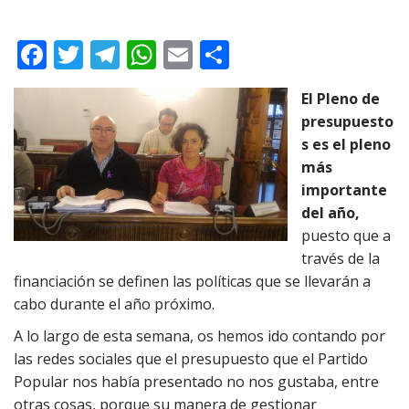
F
T
T
W
E
C
ac
w
el
h
m
o
El Pleno de
e
itt
e
at
ai
m
presupuesto
b
er
gr
s
l
p
s es el pleno
o
a
A
ar
más
importante
o
m
p
ti
del año,
k
p
r
puesto que a
través de la
financiación se definen las políticas que se llevarán a
cabo durante el año próximo.
A lo largo de esta semana, os hemos ido contando por
las redes sociales que el presupuesto que el Partido
Popular nos había presentado no nos gustaba, entre
otras cosas, porque su manera de gestionar