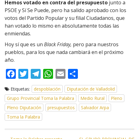
Hemos votado en contra del presupuesto
junto a
PSOE y Sí Se Puede, pero ha salido aprobado con los
votos del Partido Popular y su filial Ciudadanos, que
han votado lo mismo en absolutamente todas las
enmiendas.
Hoy sí que es un
Black Friday,
pero para nuestros
pueblos, para los que nada cambiará en el próximo
año.
F
T
T
W
E
C
ac
w
el
h
m
o
Etiquetas:
despoblación
Diputación de Valladolid
e
itt
e
at
ai
m
Grupo Provincial Toma la Palabra
Medio Rural
Pleno
b
er
gr
s
l
p
Pleno Diputación
presupuestos
Salvador Arpa
o
a
A
ar
Toma la Palabra
o
m
p
ti
k
p
r