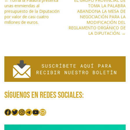
N
← Toma la Palabra presenta
EL GRUPO PROVINCIAL DE
unas enmiendas al
TOMA LA PALABRA
a
presupuesto de la Diputación
ABANDONA LA MESA DE
v
por valor de casi cuatro
NEGOCIACIÓN PARA LA
e
millones de euros.
MODIFICACIÓN DEL
REGLAMENTO ORGÁNICO DE
g
LA DIPUTACIÓN. →
a
c
i
ó
n
d
e
e
Síguenos en redes sociales:
n
t
Facebook
Twitter
Instagram
Telegram
YouTube
Mail
r
a
d