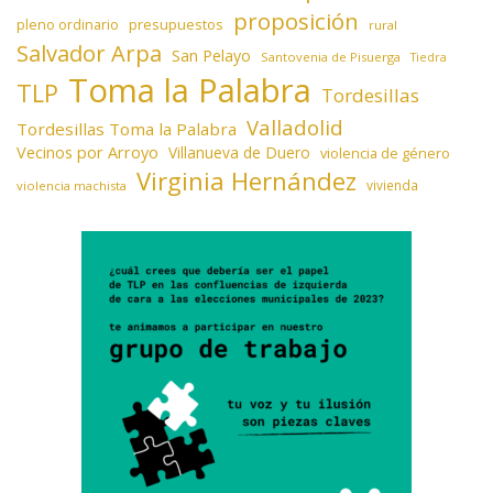
proposición
presupuestos
pleno ordinario
rural
Salvador Arpa
San Pelayo
Santovenia de Pisuerga
Tiedra
Toma la Palabra
TLP
Tordesillas
Valladolid
Tordesillas Toma la Palabra
Vecinos por Arroyo
Villanueva de Duero
violencia de género
Virginia Hernández
vivienda
violencia machista