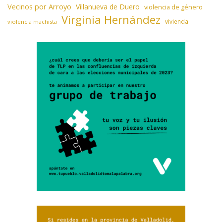
Vecinos por Arroyo
Villanueva de Duero
violencia de género
Virginia Hernández
vivienda
violencia machista