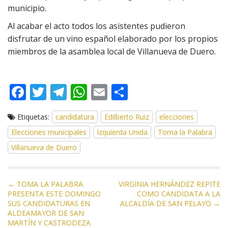
municipio.
Al acabar el acto todos los asistentes pudieron
disfrutar de un vino español elaborado por los propios
miembros de la asamblea local de Villanueva de Duero.
F
T
T
W
E
C
ac
w
el
h
m
o
Etiquetas:
candidatura
Edilberto Ruiz
elecciones
e
itt
e
at
ai
m
Elecciones municipales
Izquierda Unida
Toma la Palabra
b
er
gr
s
l
p
Villanueva de Duero
o
a
A
ar
o
m
p
ti
N
k
p
r
← TOMA LA PALABRA
VIRGINIA HERNÁNDEZ REPITE
PRESENTA ESTE DOMINGO
COMO CANDIDATA A LA
a
SUS CANDIDATURAS EN
ALCALDÍA DE SAN PELAYO →
v
ALDEAMAYOR DE SAN
e
MARTÍN Y CASTRODEZA