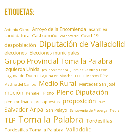
Etiquetas:
Arroyo de la Encomienda
asamblea
Antonio Olmo
candidatura
Castronuño
Covid-19
coronavirus
Diputación de Valladolid
despoblación
elecciones
Elecciones municipales
Grupo Provincial Toma la Palabra
Izquierda Unida
Jesús Salamanca
Junta de Castilla y León
Laguna de Duero
Laguna en Marcha
Marcos Díez
LGBTI
Medio Rural
Mercedes San José
Medina del Campo
Pleno Diputación
moción
Pleno
Peñafiel
proposición
presupuestos
pleno ordinario
rural
Salvador Arpa
San Pelayo
Santovenia de Pisuerga
Tiedra
Toma la Palabra
TLP
Tordesillas
Valladolid
Tordesillas Toma la Palabra