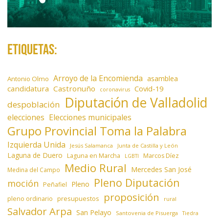
Etiquetas:
Arroyo de la Encomienda
asamblea
Antonio Olmo
candidatura
Castronuño
Covid-19
coronavirus
Diputación de Valladolid
despoblación
elecciones
Elecciones municipales
Grupo Provincial Toma la Palabra
Izquierda Unida
Jesús Salamanca
Junta de Castilla y León
Laguna de Duero
Laguna en Marcha
Marcos Díez
LGBTI
Medio Rural
Mercedes San José
Medina del Campo
Pleno Diputación
moción
Pleno
Peñafiel
proposición
presupuestos
pleno ordinario
rural
Salvador Arpa
San Pelayo
Santovenia de Pisuerga
Tiedra