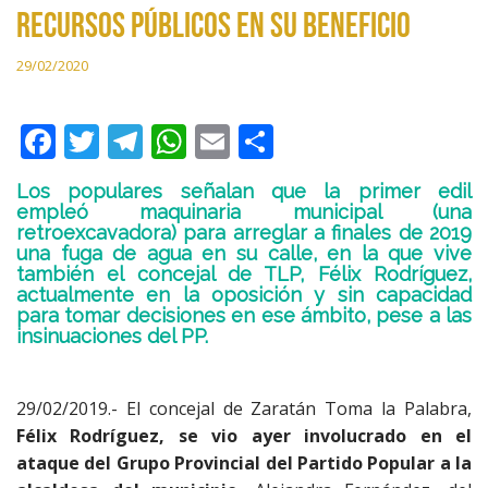
recursos públicos en su beneficio
29/02/2020
F
T
T
W
E
C
ac
w
el
h
m
o
Los populares señalan que la primer edil
e
itt
e
at
ai
m
empleó maquinaria municipal (una
retroexcavadora) para arreglar a finales de 2019
b
er
gr
s
l
p
una fuga de agua en su calle, en la que vive
o
a
A
ar
también el concejal de TLP, Félix Rodríguez,
actualmente en la oposición y sin capacidad
o
m
p
ti
para tomar decisiones en ese ámbito, pese a las
insinuaciones del PP.
k
p
r
29/02/2019.- El concejal de Zaratán Toma la Palabra,
Félix Rodríguez, se vio ayer involucrado en el
ataque del Grupo Provincial del Partido Popular a la