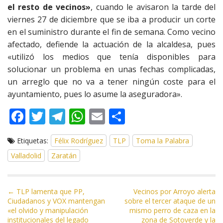
el resto de vecinos»
, cuando le avisaron la tarde del
viernes 27 de diciembre que se iba a producir un corte
en el suministro durante el fin de semana. Como vecino
afectado, defiende la actuación de la alcaldesa, pues
«utilizó los medios que tenía disponibles para
solucionar un problema en unas fechas complicadas,
un arreglo que no va a tener ningún coste para el
ayuntamiento, pues lo asume la aseguradora».
F
T
T
W
E
C
ac
w
el
h
m
o
Etiquetas:
Félix Rodríguez
TLP
Toma la Palabra
e
itt
e
at
ai
m
Valladolid
Zaratán
b
er
gr
s
l
p
o
a
A
ar
N
o
m
p
ti
← TLP lamenta que PP,
Vecinos por Arroyo alerta
Ciudadanos y VOX mantengan
sobre el tercer ataque de un
a
k
p
r
«el olvido y manipulación
mismo perro de caza en la
v
institucionales del legado
zona de Sotoverde y la