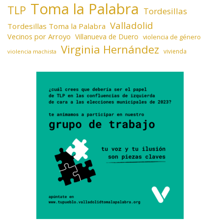
Toma la Palabra
TLP
Tordesillas
Valladolid
Tordesillas Toma la Palabra
Vecinos por Arroyo
Villanueva de Duero
violencia de género
Virginia Hernández
vivienda
violencia machista