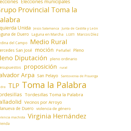
lecciones
Elecciones municipales
rupo Provincial Toma la
alabra
zquierda Unida
Jesús Salamanca
Junta de Castilla y León
aguna de Duero
Laguna en Marcha
Marcos Díez
LGBTI
Medio Rural
dina del Campo
moción
ercedes San José
Pleno
Peñafiel
leno Diputación
pleno ordinario
proposición
resupuestos
rural
alvador Arpa
San Pelayo
Santovenia de Pisuerga
Toma la Palabra
TLP
edra
ordesillas
Tordesillas Toma la Palabra
alladolid
Vecinos por Arroyo
llanueva de Duero
violencia de género
Virginia Hernández
olencia machista
vienda