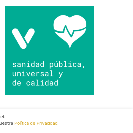
web.
nuestra
Política de Privacidad
.
kies