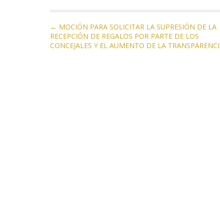
o
a
A
ar
N
o
m
p
ti
← MOCIÓN PARA SOLICITAR LA SUPRESIÓN DE LA
RECEPCIÓN DE REGALOS POR PARTE DE LOS
a
k
p
r
CONCEJALES Y EL AUMENTO DE LA TRANSPARENCI
v
e
g
a
c
i
ó
n
d
e
e
n
t
r