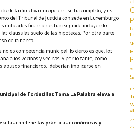
e
G
ritu de la directiva europea no se ha cumplido, y es
anto del Tribunal de Justicia con sede en Luxemburgo
P
as entidades financieras han seguido incluyendo
I
las clausulas suelo de las hipotecas. Por otra parte,
L
eso de la banca.
Me
s no es competencia municipal, lo cierto es que, los
M
P
a a los vecinos y vecinas, y por lo tanto, como
s abusos financieros, deberían implicarse en
p
S
Ti
nicipal de Tordesillas Toma La Palabra eleva al
T
V
Vi
vi
esillas condene las prácticas económicas y
vi