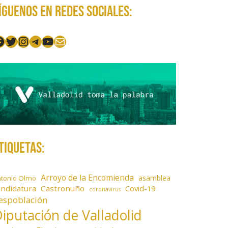
íguenos en redes sociales:
acebook
Twitter
Instagram
Telegram
YouTube
Mail
tiquetas:
Arroyo de la Encomienda
asamblea
ntonio Olmo
andidatura
Castronuño
Covid-19
coronavirus
espoblación
iputación de Valladolid