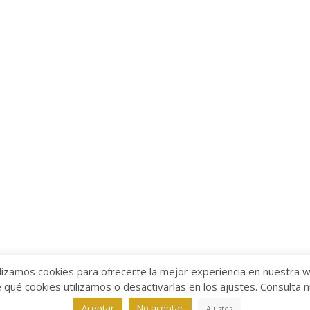
lizamos cookies para ofrecerte la mejor experiencia en nuestra 
ué cookies utilizamos o desactivarlas en los ajustes. Consulta 
alabra
Aviso legal
/
Política de Privacidad
/
Política de Coo
Aceptar
No aceptar
Ajustes