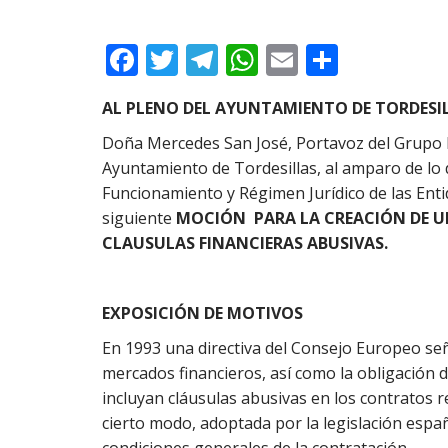
F
T
T
W
E
C
ac
w
el
h
m
o
AL PLENO DEL AYUNTAMIENTO DE TORDESI
e
itt
e
at
ai
m
Doña Mercedes San José, Portavoz del Grupo M
b
er
gr
s
l
p
Ayuntamiento de Tordesillas, al amparo de lo
o
a
A
ar
Funcionamiento y Régimen Jurídico de las Enti
o
m
p
ti
siguiente
MOCIÓN PARA LA CREACIÓN DE U
k
p
r
CLAUSULAS FINANCIERAS ABUSIVAS.
EXPOSICIÓN DE MOTIVOS
En 1993 una directiva del Consejo Europeo señ
mercados financieros, así como la obligación 
incluyan cláusulas abusivas en los contratos r
cierto modo, adoptada por la legislación espa