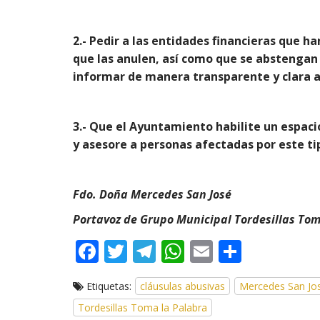
2.- Pedir a las entidades financieras que ha
que las anulen, así como que se abstengan 
informar de manera transparente y clara a
3.- Que el Ayuntamiento habilite un espaci
y asesore a personas afectadas por este ti
Fdo. Doña Mercedes San José
Portavoz de Grupo Municipal Tordesillas To
F
T
T
W
E
C
ac
w
el
h
m
o
Etiquetas:
cláusulas abusivas
Mercedes San Jo
e
itt
e
at
ai
m
Tordesillas Toma la Palabra
b
er
gr
s
l
p