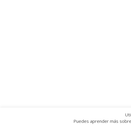
Uti
Puedes aprender más sobre q
Copyright © 2022 Grupo Provincial Toma la P