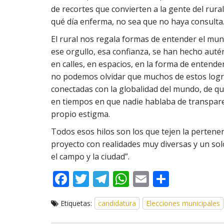
de recortes que convierten a la gente del rura
qué día enferma, no sea que no haya consult
El rural nos regala formas de entender el mun
ese orgullo, esa confianza, se han hecho auté
en calles, en espacios, en la forma de entender 
no podemos olvidar que muchos de estos logro
conectadas con la globalidad del mundo, de qu
en tiempos en que nadie hablaba de transparen
propio estigma.
Todos esos hilos son los que tejen la pertenen
proyecto con realidades muy diversas y un sol
el campo y la ciudad”.
F
T
T
W
E
C
ac
w
el
h
m
o
Etiquetas:
candidatura
Elecciones municipales
e
itt
e
at
ai
m