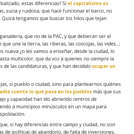
alizado, estas diferencias? Si
el capitalismo es
as, sucia y ruidosa, que hace funcionar el barco, no
 Quizá tengamos que buscar los hilos que tejan
a ganadería, que no de la PAC, y que debieran ser el
 que une la tierra, las riberas, las coscojas, las vides…;
 es nueva ¿o les vamos a enseñar, desde la ciudad, lo
hasta multicolor, que da voz a quienes no siempre la
s de las candidaturas, y que han decidido
ocupar un
as, si pueblo o ciudad, sino para plantearnos quiénes
adie cuente lo que pasa en los pueblos
más que sus
ajo y capacidad han ido abriendo centros de
niendo a municipios minúsculos en un mapa para
espoblación.
ue, si hay diferencias entre campo y ciudad, no son
as de políticas de abandono, de falta de inversiones,