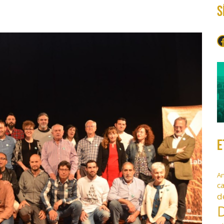
S
F
E
A
c
d
D