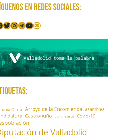
íguenos en redes sociales:
acebook
Twitter
Instagram
Telegram
YouTube
Mail
tiquetas:
Arroyo de la Encomienda
asamblea
ntonio Olmo
andidatura
Castronuño
Covid-19
coronavirus
espoblación
iputación de Valladolid