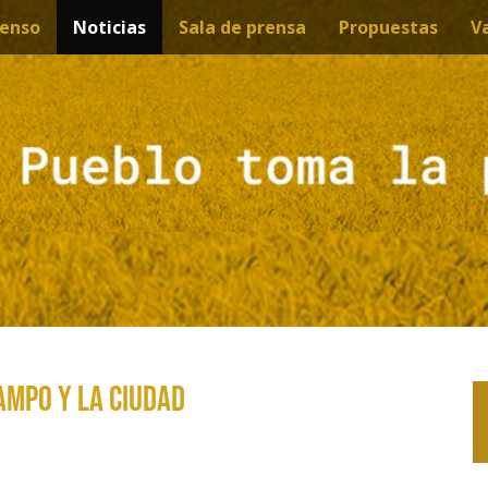
enso
Noticias
Sala de prensa
Propuestas
V
ampo y la ciudad