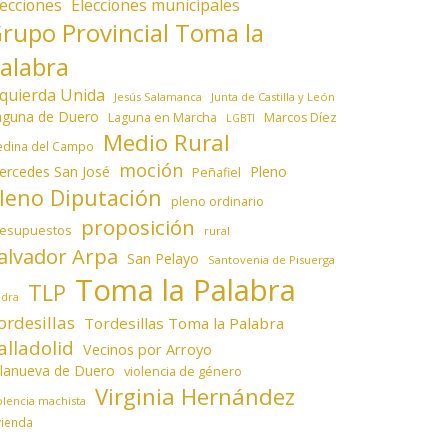
lecciones
Elecciones municipales
rupo Provincial Toma la
alabra
zquierda Unida
Jesús Salamanca
Junta de Castilla y León
aguna de Duero
Laguna en Marcha
Marcos Díez
LGBTI
Medio Rural
dina del Campo
moción
ercedes San José
Pleno
Peñafiel
leno Diputación
pleno ordinario
proposición
resupuestos
rural
alvador Arpa
San Pelayo
Santovenia de Pisuerga
Toma la Palabra
TLP
edra
ordesillas
Tordesillas Toma la Palabra
alladolid
Vecinos por Arroyo
llanueva de Duero
violencia de género
Virginia Hernández
olencia machista
vienda