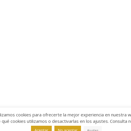
lizamos cookies para ofrecerte la mejor experiencia en nuestra 
ué cookies utilizamos o desactivarlas en los ajustes. Consulta 
alabra
Aviso legal
/
Política de Privacidad
/
Política de Coo
Aceptar
No aceptar
Ajustes