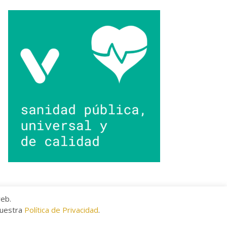
web.
nuestra
Política de Privacidad
.
kies