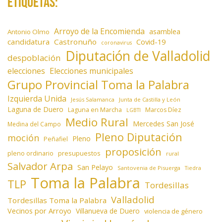
Etiquetas:
Arroyo de la Encomienda
asamblea
Antonio Olmo
candidatura
Castronuño
Covid-19
coronavirus
Diputación de Valladolid
despoblación
elecciones
Elecciones municipales
Grupo Provincial Toma la Palabra
Izquierda Unida
Jesús Salamanca
Junta de Castilla y León
Laguna de Duero
Laguna en Marcha
Marcos Díez
LGBTI
Medio Rural
Mercedes San José
Medina del Campo
Pleno Diputación
moción
Pleno
Peñafiel
proposición
presupuestos
pleno ordinario
rural
Salvador Arpa
San Pelayo
Santovenia de Pisuerga
Tiedra
Toma la Palabra
TLP
Tordesillas
Valladolid
Tordesillas Toma la Palabra
Vecinos por Arroyo
Villanueva de Duero
violencia de género