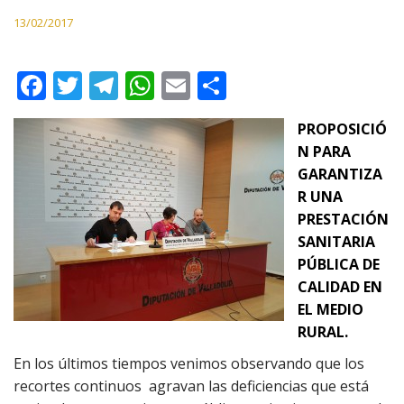
13/02/2017
F
T
T
W
E
C
ac
w
el
h
m
o
PROPOSICIÓ
e
itt
e
at
ai
m
N PARA
b
er
gr
s
l
p
GARANTIZA
o
a
A
ar
R UNA
PRESTACIÓN
o
m
p
ti
SANITARIA
k
p
r
PÚBLICA DE
CALIDAD EN
EL MEDIO
RURAL
.
En los últimos tiempos venimos observando que los
recortes continuos agravan las deficiencias que está