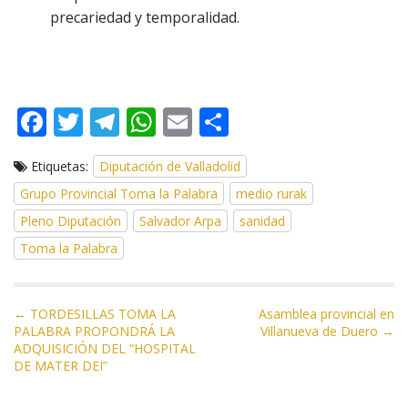
precariedad y temporalidad.
F
T
T
W
E
C
ac
w
el
h
m
o
Etiquetas:
Diputación de Valladolid
e
itt
e
at
ai
m
Grupo Provincial Toma la Palabra
medio rurak
b
er
gr
s
l
p
Pleno Diputación
Salvador Arpa
sanidad
o
a
A
ar
Toma la Palabra
o
m
p
ti
k
p
r
N
← TORDESILLAS TOMA LA
Asamblea provincial en
PALABRA PROPONDRÁ LA
Villanueva de Duero →
a
ADQUISICIÓN DEL “HOSPITAL
v
DE MATER DEI”
e