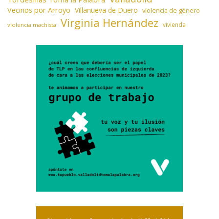
Vecinos por Arroyo
Villanueva de Duero
violencia de género
Virginia Hernández
vivienda
violencia machista