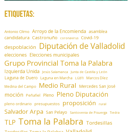
a
Etiquetas:
s
Arroyo de la Encomienda
asamblea
Antonio Olmo
candidatura
Castronuño
Covid-19
coronavirus
Diputación de Valladolid
despoblación
elecciones
Elecciones municipales
Grupo Provincial Toma la Palabra
Izquierda Unida
Jesús Salamanca
Junta de Castilla y León
Laguna de Duero
Laguna en Marcha
Marcos Díez
LGBTI
Medio Rural
Mercedes San José
Medina del Campo
Pleno Diputación
moción
Pleno
Peñafiel
proposición
presupuestos
pleno ordinario
rural
Salvador Arpa
San Pelayo
Santovenia de Pisuerga
Tiedra
Toma la Palabra
TLP
Tordesillas
Valladolid
Tordesillas Toma la Palabra