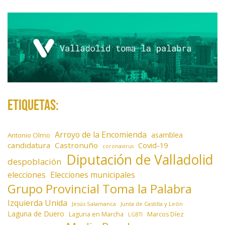
Etiquetas:
Arroyo de la Encomienda
asamblea
Antonio Olmo
candidatura
Castronuño
Covid-19
coronavirus
Diputación de Valladolid
despoblación
elecciones
Elecciones municipales
Grupo Provincial Toma la Palabra
Izquierda Unida
Jesús Salamanca
Junta de Castilla y León
Laguna de Duero
Laguna en Marcha
Marcos Díez
LGBTI