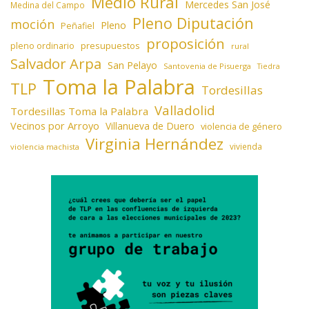
Medio Rural
Mercedes San José
Medina del Campo
Pleno Diputación
moción
Pleno
Peñafiel
proposición
presupuestos
pleno ordinario
rural
Salvador Arpa
San Pelayo
Santovenia de Pisuerga
Tiedra
Toma la Palabra
TLP
Tordesillas
Valladolid
Tordesillas Toma la Palabra
Vecinos por Arroyo
Villanueva de Duero
violencia de género
Virginia Hernández
vivienda
violencia machista