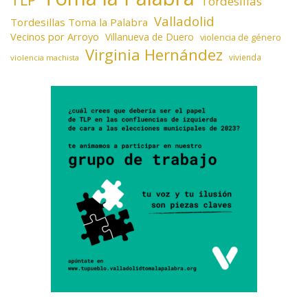
Tordesillas
Valladolid
Tordesillas Toma la Palabra
Vecinos por Arroyo
Villanueva de Duero
violencia de género
Virginia Hernández
vivienda
violencia machista