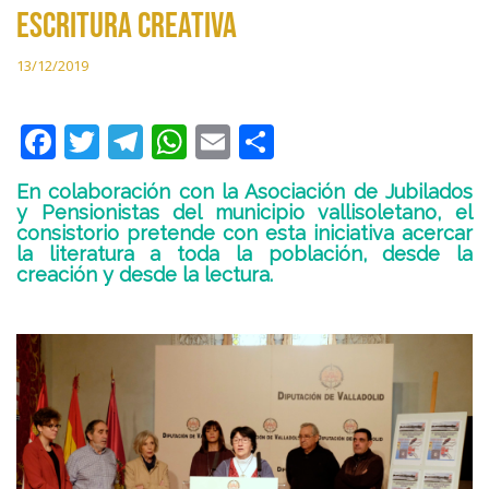
escritura creativa
13/12/2019
F
T
T
W
E
C
ac
w
el
h
m
o
En colaboración con la Asociación de Jubilados
e
itt
e
at
ai
m
y Pensionistas del municipio vallisoletano, el
consistorio pretende con esta iniciativa acercar
b
er
gr
s
l
p
la literatura a toda la población, desde la
o
a
A
ar
creación y desde la lectura.
o
m
p
ti
k
p
r