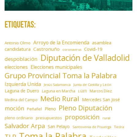
Etiquetas:
Arroyo de la Encomienda
asamblea
Antonio Olmo
candidatura
Castronuño
Covid-19
coronavirus
Diputación de Valladolid
despoblación
elecciones
Elecciones municipales
Grupo Provincial Toma la Palabra
Izquierda Unida
Jesús Salamanca
Junta de Castilla y León
Laguna de Duero
Laguna en Marcha
Marcos Díez
LGBTI
Medio Rural
Mercedes San José
Medina del Campo
Pleno Diputación
moción
Pleno
Peñafiel
proposición
presupuestos
pleno ordinario
rural
Salvador Arpa
San Pelayo
Santovenia de Pisuerga
Tiedra
Toma la Palabra
TLP