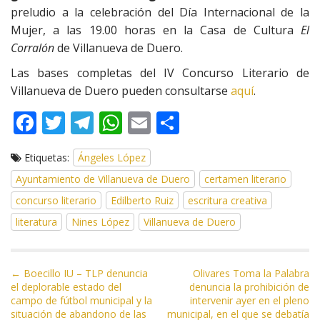
preludio a la celebración del Día Internacional de la
Mujer, a las 19.00 horas en la Casa de Cultura
El
Corralón
de Villanueva de Duero.
Las bases completas del IV Concurso Literario de
Villanueva de Duero pueden consultarse
aquí
.
F
T
T
W
E
C
ac
w
el
h
m
o
Etiquetas:
Ángeles López
e
itt
e
at
ai
m
Ayuntamiento de Villanueva de Duero
certamen literario
b
er
gr
s
l
p
concurso literario
Edilberto Ruiz
escritura creativa
o
a
A
ar
literatura
Nines López
Villanueva de Duero
o
m
p
ti
k
p
r
N
← Boecillo IU – TLP denuncia
Olivares Toma la Palabra
el deplorable estado del
denuncia la prohibición de
a
campo de fútbol municipal y la
intervenir ayer en el pleno
v
situación de abandono de las
municipal, en el que se debatía