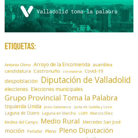
Etiquetas:
Arroyo de la Encomienda
asamblea
Antonio Olmo
candidatura
Castronuño
Covid-19
coronavirus
Diputación de Valladolid
despoblación
elecciones
Elecciones municipales
Grupo Provincial Toma la Palabra
Izquierda Unida
Jesús Salamanca
Junta de Castilla y León
Laguna de Duero
Laguna en Marcha
Marcos Díez
LGBTI
Medio Rural
Mercedes San José
Medina del Campo
Pleno Diputación
moción
Pleno
Peñafiel