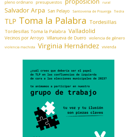
proposición
presupuestos
pleno ordinario
rural
Salvador Arpa
San Pelayo
Santovenia de Pisuerga
Tiedra
Toma la Palabra
TLP
Tordesillas
Valladolid
Tordesillas Toma la Palabra
Vecinos por Arroyo
Villanueva de Duero
violencia de género
Virginia Hernández
vivienda
violencia machista