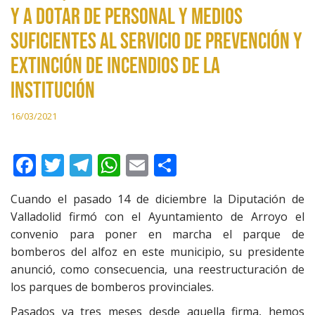
y a dotar de personal y medios
suficientes al servicio de prevención y
extinción de incendios de la
institución
16/03/2021
F
T
T
W
E
C
ac
w
el
h
m
o
Cuando el pasado 14 de diciembre la Diputación de
e
itt
e
at
ai
m
Valladolid firmó con el Ayuntamiento de Arroyo el
b
er
gr
s
l
p
convenio para poner en marcha el parque de
o
a
A
ar
bomberos del alfoz en este municipio, su presidente
anunció, como consecuencia, una reestructuración de
o
m
p
ti
los parques de bomberos provinciales.
k
p
r
Pasados ya tres meses desde aquella firma, hemos