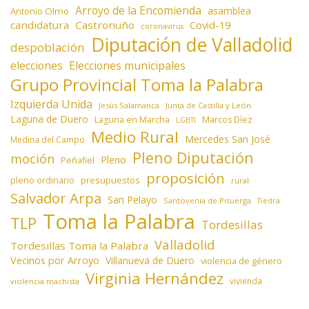
Arroyo de la Encomienda
asamblea
Antonio Olmo
candidatura
Castronuño
Covid-19
coronavirus
Diputación de Valladolid
despoblación
elecciones
Elecciones municipales
Grupo Provincial Toma la Palabra
Izquierda Unida
Jesús Salamanca
Junta de Castilla y León
Laguna de Duero
Laguna en Marcha
Marcos Díez
LGBTI
Medio Rural
Mercedes San José
Medina del Campo
Pleno Diputación
moción
Pleno
Peñafiel
proposición
presupuestos
pleno ordinario
rural
Salvador Arpa
San Pelayo
Santovenia de Pisuerga
Tiedra
Toma la Palabra
TLP
Tordesillas
Valladolid
Tordesillas Toma la Palabra
Vecinos por Arroyo
Villanueva de Duero
violencia de género
Virginia Hernández
vivienda
violencia machista