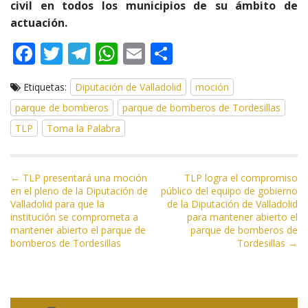
civil en todos los municipios de su ámbito de
actuación.
F
T
T
W
E
C
ac
w
el
h
m
o
Etiquetas:
Diputación de Valladolid
moción
e
itt
e
at
ai
m
parque de bomberos
parque de bomberos de Tordesillas
b
er
gr
s
l
p
TLP
Toma la Palabra
o
a
A
ar
o
m
p
ti
N
k
p
r
← TLP presentará una moción
TLP logra el compromiso
en el pleno de la Diputación de
público del equipo de gobierno
a
Valladolid para que la
de la Diputación de Valladolid
v
institución se comprometa a
para mantener abierto el
e
mantener abierto el parque de
parque de bomberos de
bomberos de Tordesillas
Tordesillas →
g
a
c
i