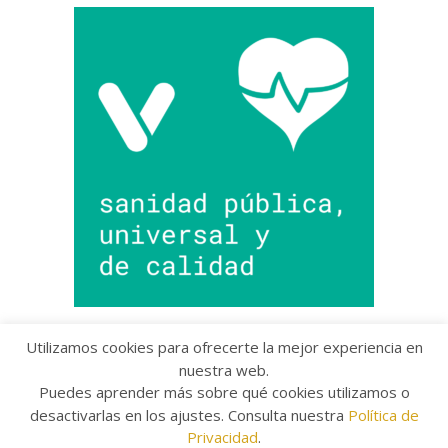
Utilizamos cookies para ofrecerte la mejor experiencia en
nuestra web.
Puedes aprender más sobre qué cookies utilizamos o
Copyright © 2022 Grupo Provincial Toma la Palabra
desactivarlas en los ajustes. Consulta nuestra
Política de
Aviso legal
/
Política de Privacidad
/
Política de
Cookies
Privacidad
.