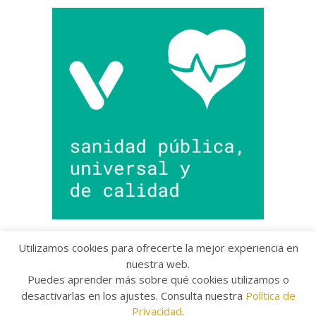
Utilizamos cookies para ofrecerte la mejor experiencia en
nuestra web.
Puedes aprender más sobre qué cookies utilizamos o
Copyright © 2022 Grupo Provincial Toma la Palabra
desactivarlas en los ajustes. Consulta nuestra
Política de
Aviso legal
/
Política de Privacidad
/
Política de
Cookies
Privacidad
.