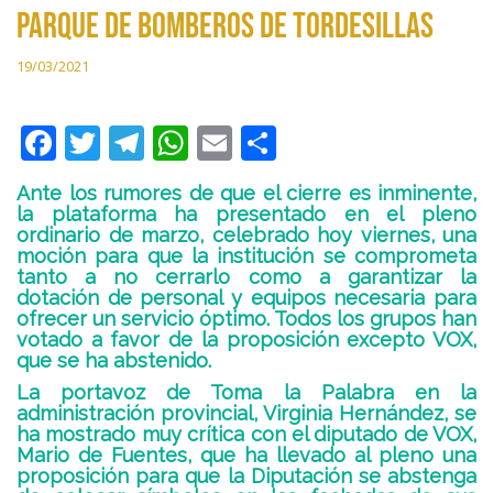
parque de bomberos de Tordesillas
19/03/2021
F
T
T
W
E
C
ac
w
el
h
m
o
Ante los rumores de que el cierre es inminente,
e
itt
e
at
ai
m
la plataforma ha presentado en el pleno
ordinario de marzo, celebrado hoy viernes, una
b
er
gr
s
l
p
moción para que la institución se comprometa
o
a
A
ar
tanto a no cerrarlo como a garantizar la
dotación de personal y equipos necesaria para
o
m
p
ti
ofrecer un servicio óptimo. Todos los grupos han
votado a favor de la proposición excepto VOX,
k
p
r
que se ha abstenido.
La portavoz de Toma la Palabra en la
administración provincial, Virginia Hernández, se
ha mostrado muy crítica con el diputado de VOX,
Mario de Fuentes, que ha llevado al pleno una
proposición para que la Diputación se abstenga