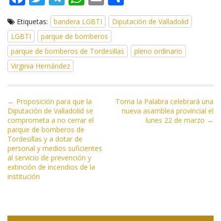
ac
w
el
h
m
o
Etiquetas:
bandera LGBTI
Diputación de Valladolid
e
itt
e
at
ai
m
LGBTI
parque de bomberos
b
er
gr
s
l
p
parque de bomberos de Tordesillas
pleno ordinario
o
a
A
ar
Virginia Hernández
o
m
p
ti
k
p
r
N
← Proposición para que la
Toma la Palabra celebrará una
Diputación de Valladolid se
nueva asamblea provincial el
a
comprometa a no cerrar el
lunes 22 de marzo →
v
parque de bomberos de
e
Tordesillas y a dotar de
personal y medios suficientes
g
al servicio de prevención y
a
extinción de incendios de la
institución
c
i
ó
n