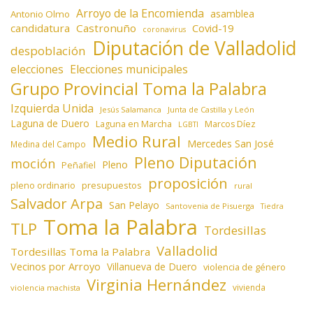
Arroyo de la Encomienda
asamblea
Antonio Olmo
candidatura
Castronuño
Covid-19
coronavirus
Diputación de Valladolid
despoblación
elecciones
Elecciones municipales
Grupo Provincial Toma la Palabra
Izquierda Unida
Jesús Salamanca
Junta de Castilla y León
Laguna de Duero
Laguna en Marcha
Marcos Díez
LGBTI
Medio Rural
Mercedes San José
Medina del Campo
Pleno Diputación
moción
Pleno
Peñafiel
proposición
presupuestos
pleno ordinario
rural
Salvador Arpa
San Pelayo
Santovenia de Pisuerga
Tiedra
Toma la Palabra
TLP
Tordesillas
Valladolid
Tordesillas Toma la Palabra
Vecinos por Arroyo
Villanueva de Duero
violencia de género
Virginia Hernández
vivienda
violencia machista