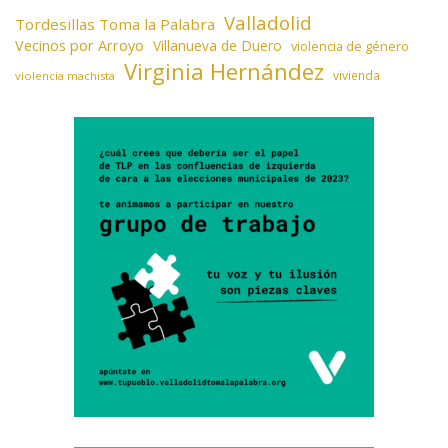
Valladolid
Tordesillas Toma la Palabra
Vecinos por Arroyo
Villanueva de Duero
violencia de género
Virginia Hernández
vivienda
violencia machista