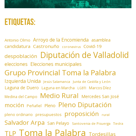
Etiquetas:
Arroyo de la Encomienda
asamblea
Antonio Olmo
candidatura
Castronuño
Covid-19
coronavirus
Diputación de Valladolid
despoblación
elecciones
Elecciones municipales
Grupo Provincial Toma la Palabra
Izquierda Unida
Jesús Salamanca
Junta de Castilla y León
Laguna de Duero
Laguna en Marcha
Marcos Díez
LGBTI
Medio Rural
Mercedes San José
Medina del Campo
Pleno Diputación
moción
Pleno
Peñafiel
proposición
presupuestos
pleno ordinario
rural
Salvador Arpa
San Pelayo
Santovenia de Pisuerga
Tiedra
Toma la Palabra
TLP
Tordesillas