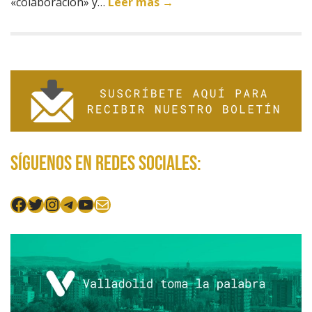
«colaboración» y…
Leer más →
Síguenos en redes sociales:
Facebook
Twitter
Instagram
Telegram
YouTube
Mail