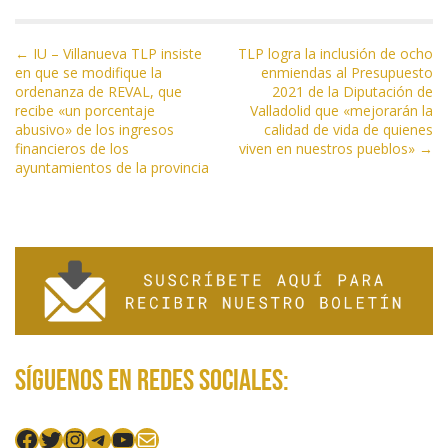
o
a
A
ar
N
o
m
p
ti
← IU – Villanueva TLP insiste
TLP logra la inclusión de ocho
en que se modifique la
enmiendas al Presupuesto
a
k
p
r
ordenanza de REVAL, que
2021 de la Diputación de
v
recibe «un porcentaje
Valladolid que «mejorarán la
e
abusivo» de los ingresos
calidad de vida de quienes
financieros de los
viven en nuestros pueblos» →
g
ayuntamientos de la provincia
a
c
i
ó
n
d
e
e
Síguenos en redes sociales:
n
t
Facebook
Twitter
Instagram
Telegram
YouTube
Mail
r