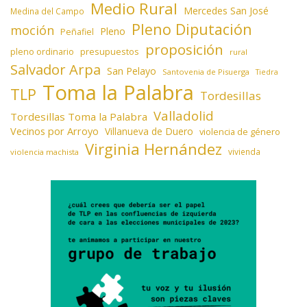
Medio Rural
Mercedes San José
Medina del Campo
Pleno Diputación
moción
Pleno
Peñafiel
proposición
presupuestos
pleno ordinario
rural
Salvador Arpa
San Pelayo
Santovenia de Pisuerga
Tiedra
Toma la Palabra
TLP
Tordesillas
Valladolid
Tordesillas Toma la Palabra
Vecinos por Arroyo
Villanueva de Duero
violencia de género
Virginia Hernández
vivienda
violencia machista