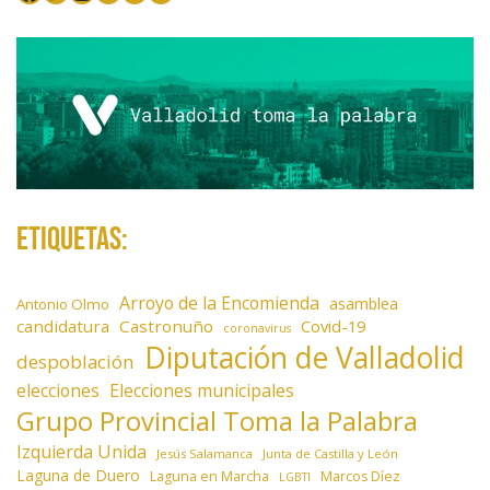
a
d
a
s
Etiquetas:
Arroyo de la Encomienda
asamblea
Antonio Olmo
candidatura
Castronuño
Covid-19
coronavirus
Diputación de Valladolid
despoblación
elecciones
Elecciones municipales
Grupo Provincial Toma la Palabra
Izquierda Unida
Jesús Salamanca
Junta de Castilla y León
Laguna de Duero
Laguna en Marcha
Marcos Díez
LGBTI