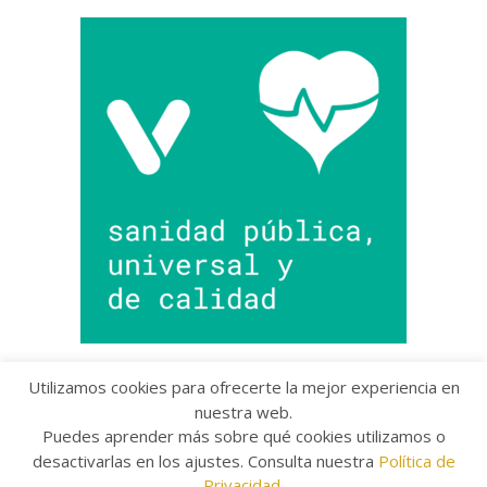
Utilizamos cookies para ofrecerte la mejor experiencia en
nuestra web.
Puedes aprender más sobre qué cookies utilizamos o
Copyright © 2022 Grupo Provincial Toma la Palabra
desactivarlas en los ajustes. Consulta nuestra
Política de
Aviso legal
/
Política de Privacidad
/
Política de
Cookies
Privacidad
.