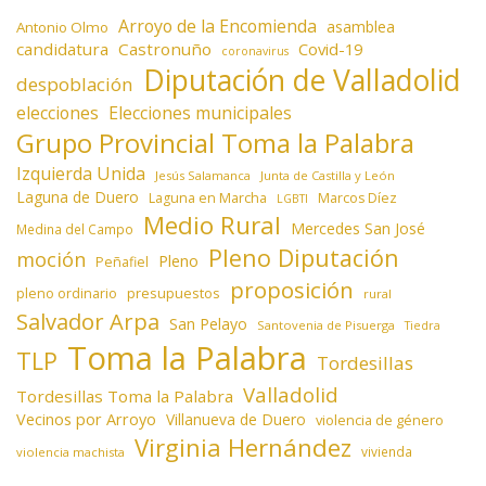
Arroyo de la Encomienda
asamblea
Antonio Olmo
candidatura
Castronuño
Covid-19
coronavirus
Diputación de Valladolid
despoblación
elecciones
Elecciones municipales
Grupo Provincial Toma la Palabra
Izquierda Unida
Jesús Salamanca
Junta de Castilla y León
Laguna de Duero
Laguna en Marcha
Marcos Díez
LGBTI
Medio Rural
Mercedes San José
Medina del Campo
Pleno Diputación
moción
Pleno
Peñafiel
proposición
presupuestos
pleno ordinario
rural
Salvador Arpa
San Pelayo
Santovenia de Pisuerga
Tiedra
Toma la Palabra
TLP
Tordesillas
Valladolid
Tordesillas Toma la Palabra
Vecinos por Arroyo
Villanueva de Duero
violencia de género
Virginia Hernández
vivienda
violencia machista