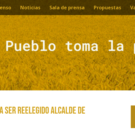
enso
Noticias
Sala de prensa
Propuestas
V
A SER REELEGIDO ALCALDE DE