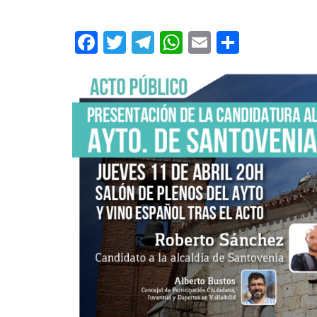
F
T
T
W
E
C
ac
w
el
h
m
o
e
itt
e
at
ai
m
b
er
gr
s
l
p
o
a
A
ar
o
m
p
ti
k
p
r