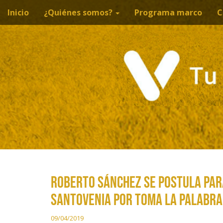
M
S
Inicio
¿Quiénes somos?
Programa marco
C
a
e
l
n
t
ú
a
p
r
r
a
i
l
c
n
o
c
n
i
t
p
e
a
n
i
l
d
ROBERTO SÁNCHEZ SE POSTULA PAR
o
SANTOVENIA POR TOMA LA PALABRA
09/04/2019