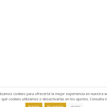
lizamos cookies para ofrecerte la mejor experiencia en nuestra 
ué cookies utilizamos o desactivarlas en los ajustes. Consulta 
alabra
Aviso legal
/
Política de Privacidad
/
Política de Coo
Aceptar
No aceptar
Ajustes