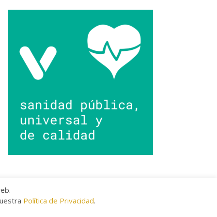
web.
nuestra
Política de Privacidad
.
kies