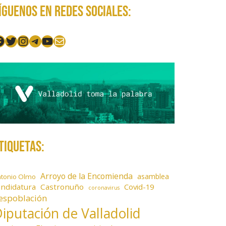
íguenos en redes sociales:
acebook
Twitter
Instagram
Telegram
YouTube
Mail
tiquetas:
Arroyo de la Encomienda
asamblea
ntonio Olmo
andidatura
Castronuño
Covid-19
coronavirus
espoblación
iputación de Valladolid