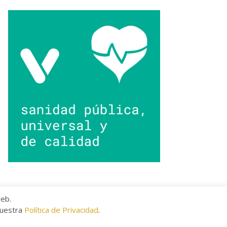
web.
nuestra
Política de Privacidad
.
kies