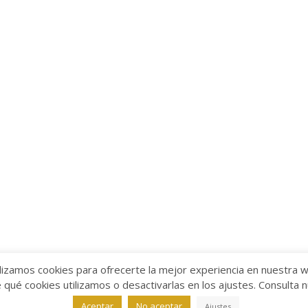
lizamos cookies para ofrecerte la mejor experiencia en nuestra 
ué cookies utilizamos o desactivarlas en los ajustes. Consulta 
alabra
Aviso legal
/
Política de Privacidad
/
Política de Coo
Aceptar
No aceptar
Ajustes