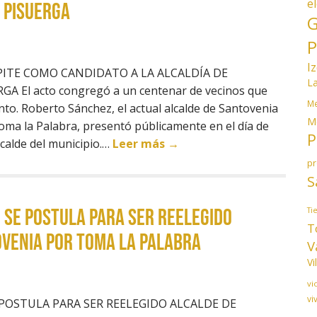
e
 PISUERGA
G
P
I
ITE COMO CANDIDATO A LA ALCALDÍA DE
L
 El acto congregó a un centenar de vecinos que
Me
to. Roberto Sánchez, el actual alcalde de Santovenia
M
oma la Palabra, presentó públicamente en el día de
P
lcalde del municipio.…
Leer más →
p
S
SE POSTULA PARA SER REELEGIDO
Ti
T
OVENIA POR TOMA LA PALABRA
V
Vi
vi
vi
POSTULA PARA SER REELEGIDO ALCALDE DE