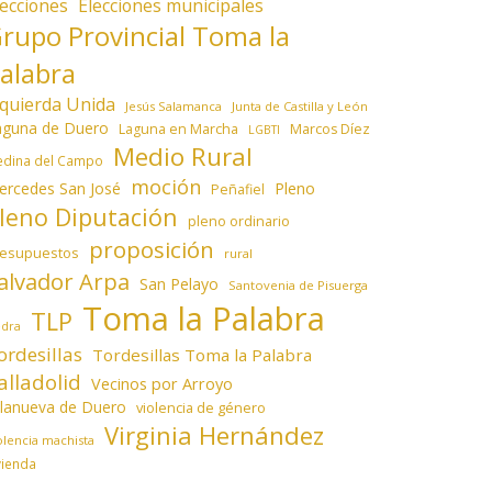
lecciones
Elecciones municipales
rupo Provincial Toma la
alabra
zquierda Unida
Jesús Salamanca
Junta de Castilla y León
aguna de Duero
Laguna en Marcha
Marcos Díez
LGBTI
Medio Rural
dina del Campo
moción
ercedes San José
Pleno
Peñafiel
leno Diputación
pleno ordinario
proposición
resupuestos
rural
alvador Arpa
San Pelayo
Santovenia de Pisuerga
Toma la Palabra
TLP
edra
ordesillas
Tordesillas Toma la Palabra
alladolid
Vecinos por Arroyo
llanueva de Duero
violencia de género
Virginia Hernández
olencia machista
vienda