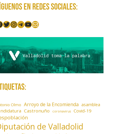
íguenos en redes sociales:
acebook
Twitter
Instagram
Telegram
YouTube
Mail
tiquetas:
Arroyo de la Encomienda
asamblea
ntonio Olmo
andidatura
Castronuño
Covid-19
coronavirus
espoblación
iputación de Valladolid