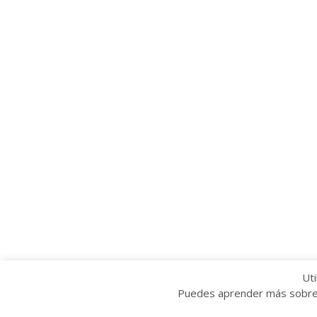
Uti
Puedes aprender más sobre q
Copyright © 2022 Grupo Provincial Toma la P