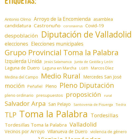
Etiquetas:
Arroyo de la Encomienda
asamblea
Antonio Olmo
candidatura
Castronuño
Covid-19
coronavirus
Diputación de Valladolid
despoblación
elecciones
Elecciones municipales
Grupo Provincial Toma la Palabra
Izquierda Unida
Jesús Salamanca
Junta de Castilla y León
Laguna de Duero
Laguna en Marcha
Marcos Díez
LGBTI
Medio Rural
Mercedes San José
Medina del Campo
Pleno Diputación
moción
Pleno
Peñafiel
proposición
presupuestos
pleno ordinario
rural
Salvador Arpa
San Pelayo
Santovenia de Pisuerga
Tiedra
Toma la Palabra
TLP
Tordesillas
Valladolid
Tordesillas Toma la Palabra
Vecinos por Arroyo
Villanueva de Duero
violencia de género