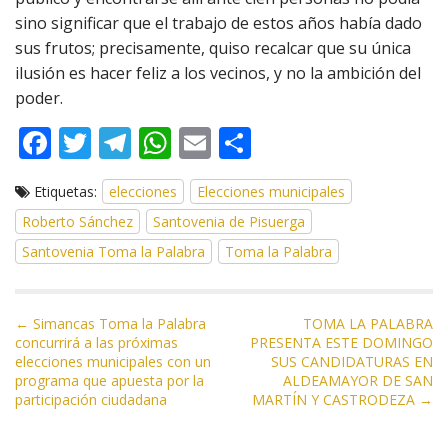
sino significar que el trabajo de estos años había dado
sus frutos; precisamente, quiso recalcar que su única
ilusión es hacer feliz a los vecinos, y no la ambición del
poder.
F
T
T
W
E
C
ac
w
el
h
m
o
Etiquetas:
elecciones
Elecciones municipales
e
itt
e
at
ai
m
Roberto Sánchez
Santovenia de Pisuerga
b
er
gr
s
l
p
Santovenia Toma la Palabra
Toma la Palabra
o
a
A
ar
o
m
p
ti
N
k
p
r
← Simancas Toma la Palabra
TOMA LA PALABRA
concurrirá a las próximas
PRESENTA ESTE DOMINGO
a
elecciones municipales con un
SUS CANDIDATURAS EN
v
programa que apuesta por la
ALDEAMAYOR DE SAN
e
participación ciudadana
MARTÍN Y CASTRODEZA →
g