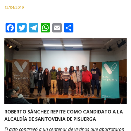
12/04/2019
F
T
T
W
E
C
ac
w
el
h
m
o
e
itt
e
at
ai
m
b
er
gr
s
l
p
o
a
A
ar
o
m
p
ti
k
p
r
ROBERTO SÁNCHEZ REPITE COMO CANDIDATO A LA
ALCALDÍA DE SANTOVENIA DE PISUERGA
El acto congregó a un centenar de vecinos que abarrotaron