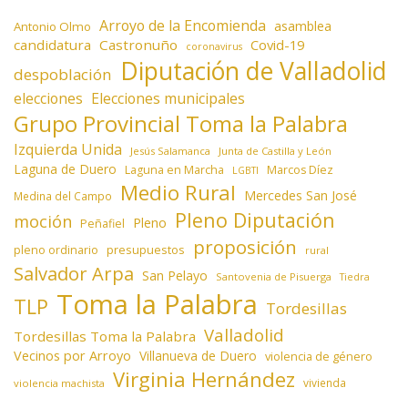
Arroyo de la Encomienda
asamblea
Antonio Olmo
candidatura
Castronuño
Covid-19
coronavirus
Diputación de Valladolid
despoblación
elecciones
Elecciones municipales
Grupo Provincial Toma la Palabra
Izquierda Unida
Jesús Salamanca
Junta de Castilla y León
Laguna de Duero
Laguna en Marcha
Marcos Díez
LGBTI
Medio Rural
Mercedes San José
Medina del Campo
Pleno Diputación
moción
Pleno
Peñafiel
proposición
presupuestos
pleno ordinario
rural
Salvador Arpa
San Pelayo
Santovenia de Pisuerga
Tiedra
Toma la Palabra
TLP
Tordesillas
Valladolid
Tordesillas Toma la Palabra
Vecinos por Arroyo
Villanueva de Duero
violencia de género
Virginia Hernández
vivienda
violencia machista