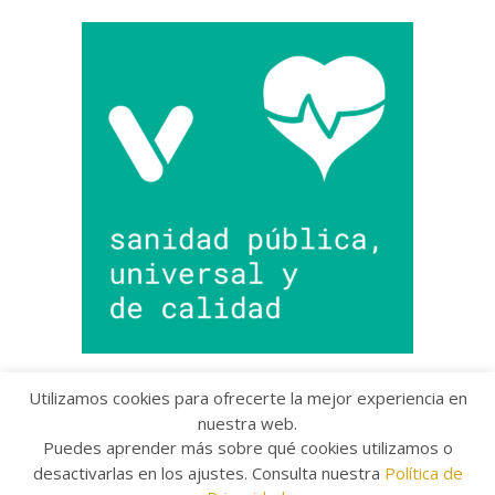
Utilizamos cookies para ofrecerte la mejor experiencia en
nuestra web.
Puedes aprender más sobre qué cookies utilizamos o
Copyright © 2022 Grupo Provincial Toma la Palabra
desactivarlas en los ajustes. Consulta nuestra
Política de
Aviso legal
/
Política de Privacidad
/
Política de