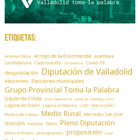
Etiquetas:
Arroyo de la Encomienda
asamblea
Antonio Olmo
candidatura
Castronuño
Covid-19
coronavirus
Diputación de Valladolid
despoblación
elecciones
Elecciones municipales
Grupo Provincial Toma la Palabra
Izquierda Unida
Jesús Salamanca
Junta de Castilla y León
Laguna de Duero
Laguna en Marcha
Marcos Díez
LGBTI
Medio Rural
Mercedes San José
Medina del Campo
Pleno Diputación
moción
Pleno
Peñafiel
proposición
presupuestos
pleno ordinario
rural