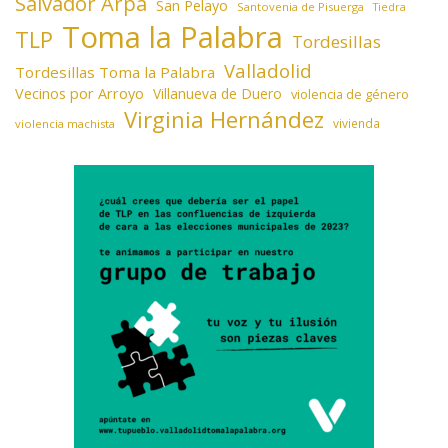
Salvador Arpa
San Pelayo
Santovenia de Pisuerga
Tiedra
Toma la Palabra
TLP
Tordesillas
Valladolid
Tordesillas Toma la Palabra
Vecinos por Arroyo
Villanueva de Duero
violencia de género
Virginia Hernández
vivienda
violencia machista