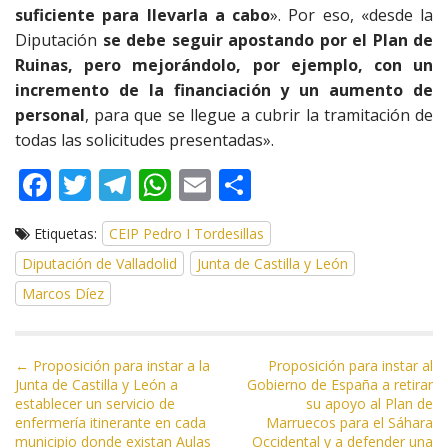
suficiente para llevarla a cabo
». Por eso, «desde la
Diputación
se debe seguir apostando por el Plan de
Ruinas, pero mejorándolo, por ejemplo, con un
incremento de la financiación y un aumento de
personal
, para que se llegue a cubrir la tramitación de
todas las solicitudes presentadas».
F
T
T
W
E
C
ac
w
el
h
m
o
Etiquetas:
CEIP Pedro I Tordesillas
e
itt
e
at
ai
m
Diputación de Valladolid
Junta de Castilla y León
b
er
gr
s
l
p
Marcos Díez
o
a
A
ar
o
m
p
ti
N
k
p
r
← Proposición para instar a la
Proposición para instar al
Junta de Castilla y León a
Gobierno de España a retirar
a
establecer un servicio de
su apoyo al Plan de
v
enfermería itinerante en cada
Marruecos para el Sáhara
e
municipio donde existan Aulas
Occidental y a defender una