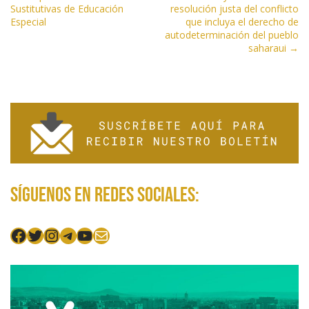
Sustitutivas de Educación
resolución justa del conflicto
g
Especial
que incluya el derecho de
a
autodeterminación del pueblo
saharaui →
c
i
ó
n
d
e
e
n
Síguenos en redes sociales:
t
r
a
Facebook
Twitter
Instagram
Telegram
YouTube
Mail
d
a
s