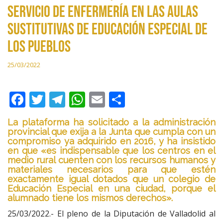
servicio de enfermería en las Aulas
Sustitutivas de Educación Especial de
los pueblos
25/03/2022
F
T
T
W
E
C
ac
w
el
h
m
o
La plataforma ha solicitado a la administración
e
itt
e
at
ai
m
provincial que exija a la Junta que cumpla con un
compromiso ya adquirido en 2016, y ha insistido
b
er
gr
s
l
p
en que «es indispensable que los centros en el
o
a
A
ar
medio rural cuenten con los recursos humanos y
materiales necesarios para que estén
o
m
p
ti
exactamente igual dotados que un colegio de
Educación Especial en una ciudad, porque el
k
p
r
alumnado tiene los mismos derechos».
25/03/2022.- El pleno de la Diputación de Valladolid al