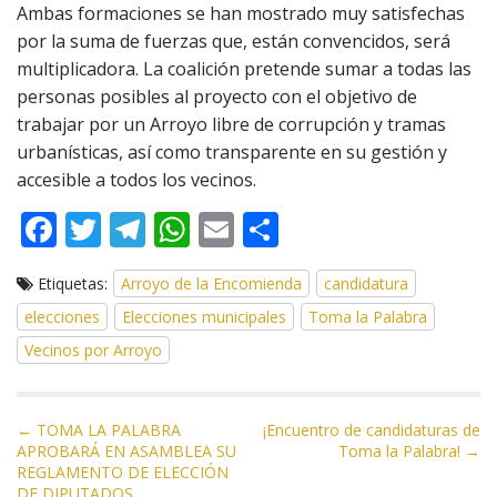
Ambas formaciones se han mostrado muy satisfechas
por la suma de fuerzas que, están convencidos, será
multiplicadora. La coalición pretende sumar a todas las
personas posibles al proyecto con el objetivo de
trabajar por un Arroyo libre de corrupción y tramas
urbanísticas, así como transparente en su gestión y
accesible a todos los vecinos.
F
T
T
W
E
C
ac
w
el
h
m
o
Etiquetas:
Arroyo de la Encomienda
candidatura
e
itt
e
at
ai
m
elecciones
Elecciones municipales
Toma la Palabra
b
er
gr
s
l
p
Vecinos por Arroyo
o
a
A
ar
o
m
p
ti
N
k
p
r
← TOMA LA PALABRA
¡Encuentro de candidaturas de
APROBARÁ EN ASAMBLEA SU
Toma la Palabra! →
a
REGLAMENTO DE ELECCIÓN
v
DE DIPUTADOS