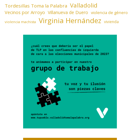
Valladolid
Tordesillas Toma la Palabra
Vecinos por Arroyo
Villanueva de Duero
violencia de género
Virginia Hernández
vivienda
violencia machista