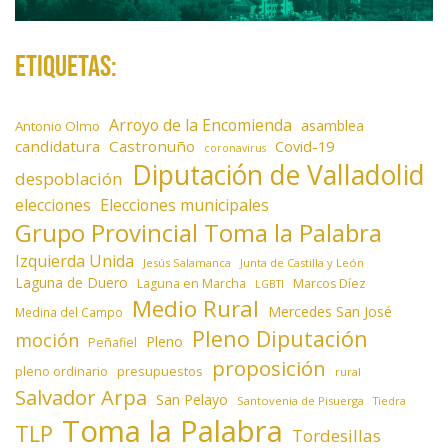
Etiquetas:
Arroyo de la Encomienda
asamblea
Antonio Olmo
candidatura
Castronuño
Covid-19
coronavirus
Diputación de Valladolid
despoblación
elecciones
Elecciones municipales
Grupo Provincial Toma la Palabra
Izquierda Unida
Jesús Salamanca
Junta de Castilla y León
Laguna de Duero
Laguna en Marcha
Marcos Díez
LGBTI
Medio Rural
Mercedes San José
Medina del Campo
Pleno Diputación
moción
Pleno
Peñafiel
proposición
presupuestos
pleno ordinario
rural
Salvador Arpa
San Pelayo
Santovenia de Pisuerga
Tiedra
Toma la Palabra
TLP
Tordesillas