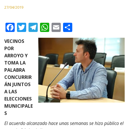
27/04/2019
F
T
T
W
E
C
ac
w
el
h
m
o
VECINOS
e
itt
e
at
ai
m
POR
b
er
gr
s
l
p
ARROYO Y
o
a
A
ar
TOMA LA
PALABRA
o
m
p
ti
CONCURRIR
k
p
r
ÁN JUNTOS
A LAS
ELECCIONES
MUNICIPALE
S
El acuerdo alcanzado hace unas semanas se hizo público el